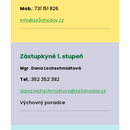
Mob.
: 731 151 826
info@zs3chodov.cz
Zástupkyně
1. stupeň
Mgr.
Dana Lochschmidtová
Tel.
: 352 352 392
dana.lochschmidtova@zs3chodov.cz
Výchovný poradce