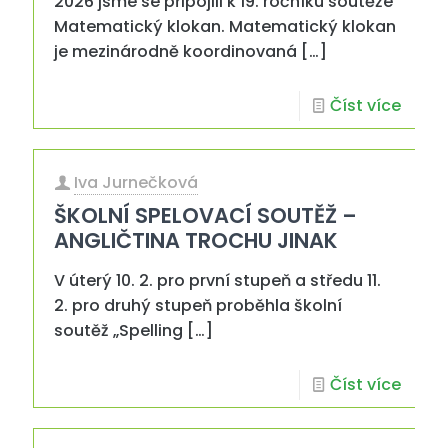
2026 jsme se připojili k 19. ročníku soutěže
Matematický klokan. Matematický klokan
je mezinárodně koordinovaná
[…]
Číst více
Iva Jurnečková
ŠKOLNÍ SPELOVACÍ SOUTĚŽ –
ANGLIČTINA TROCHU JINAK
V úterý 10. 2. pro první stupeň a středu 11.
2. pro druhý stupeň proběhla školní
soutěž „Spelling
[…]
Číst více