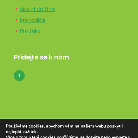
Školní družina
Pro rodiče
Pro žáky
Přidejte se k nám
Používáme cookies, abychom vám na našem webu poskytli
nejlepší zážitek.
Realizace: 2022 © zs3chodov.cz. All Rights
Více o tom, které cookies používáme, se dozvíte nebo vypnete v