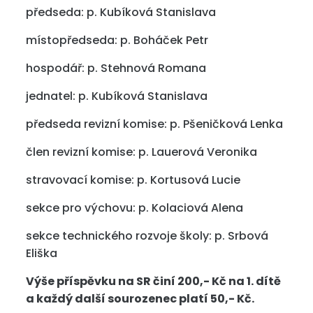
předseda: p. Kubíková Stanislava
místopředseda: p. Boháček Petr
hospodář: p. Stehnová Romana
jednatel: p. Kubíková Stanislava
předseda revizní komise: p. Pšeničková Lenka
člen revizní komise: p. Lauerová Veronika
stravovací komise: p. Kortusová Lucie
sekce pro výchovu: p. Kolaciová Alena
sekce technického rozvoje školy: p. Srbová
Eliška
Výše příspěvku na SR činí 200,- Kč na 1. dítě
a každý další sourozenec platí 50,- Kč.