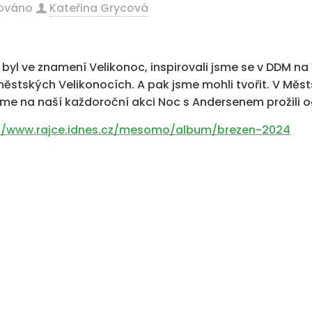
kováno
Kateřina Grycová
 byl ve znamení Velikonoc, inspirovali jsme se v DDM n
ěstských Velikonocích. A pak jsme mohli tvořit. V Měst
sme na naší každoroční akci Noc s Andersenem prožili 
://www.rajce.idnes.cz/mesomo/album/brezen-2024