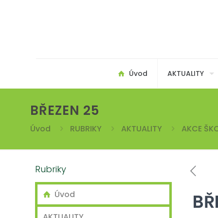
Úvod
AKTUALITY
BŘEZEN 25
Úvod
RUBRIKY
AKTUALITY
AKCE ŠKO
Rubriky
Úvod
BŘ
AKTUALITY