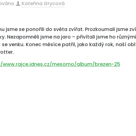
kováno
Kateřina Grycová
nu jsme se ponořili do světa zvířat. Prozkoumali jsme z
y. Nezapomněli jsme na jaro – přivítali jsme ho různým
t se venku. Konec měsíce patřil, jako každý rok, naší 
otter.
://www.rajce.idnes.cz/mesomo/album/brezen-25