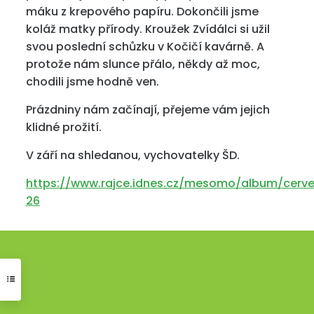
máku z krepového papíru. Dokončili jsme
koláž matky přírody. Kroužek Zvídálci si užil
svou poslední schůzku v Kočičí kavárně. A
protože nám slunce přálo, někdy až moc,
chodili jsme hodně ven.
Prázdniny nám začínají, přejeme vám jejich
klidné prožití.
V září na shledanou, vychovatelky ŠD.
https://www.rajce.idnes.cz/mesomo/album/cerv
26