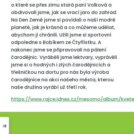
o které se přes zimu stará paní Volková a
obdivovali jsme, jak se vrací jaro do zahrad.
Na Den Země jsme si povídali o naší modré
planetě, jak je krásná a co můžeme udělat,
abychom ji chránili. Užili jsme si sportovní
odpoledne s Bobíkem ze Čtyřlístku. A
nakonec jsme se připravovali na pálení
čarodějnic. Vyráběli jsme lektvary, vyprávěli
jsme si o hodných i zlých čarodějnicích a
třešničkou na dortu pro nás byla výroba
čarodějnice na akci našeho města, kterou
naše družina vyrábí už třetí rok.
https://www.rajce.idnes.cz/mesomo/album/kvet