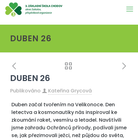
DUBEN 26
DUBEN 26
Publikováno
Kateřina Grycová
Duben začal tvořením na Velikonoce. Den
letectva a kosmonautiky nás inspiroval ke
zkoumání raket, vesmíru a letadel. Navštívili
jsme zahradu Ochránců přírody, podívali jsme
se, jak přezimovali ježci, než půjdou do světa,