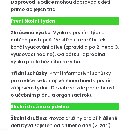
Doprovod
: Rodiče mohou doprovodit děti
přímo do jejich tříd.
První školní týden
Zkrácená výuka
: Výuka v prvním týdnu
nabíhá postupně. Ve středu a ve čtvrtek
končí vyučování dříve (zpravidla po 2. nebo 3.
vyučovací hodině). Od pátku již probíhá
výuka podle běžného rozvrhu.
Třídní schůzky
: První informativní schůzky
pro rodiče se konají většinou hned v prvním
zářijovém týdnu. Dozvíte se zde podrobnosti
o učebním plánu a organizaci roku.
Školní družina a jídelna
Školní družina
: Provoz družiny pro přihlášené
děti bývá zajištěn od druhého dne (2. září),