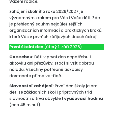
Vážení rodiče,
zahájení školního roku 2026/2027 je
významným krokem pro Vás i Vaše děti. Zde
je přehledný souhrn nejdůležitějších
organizačních informací a praktických kroků,
které Vás v prvních zářijových dnech čekají.
První školní den
(úterý 1. září 2026)
Co s sebou
: Děti v první den nepotřebují
aktovku ani přezůvky, stačí si vzít dobrou
náladu. Všechny potřebné tiskopisy
dostanete přímo ve třídě.
Slavnostní zahájení
: První den školy je pro
děti ze základních škol i přípravných tříd
slavnostní a trvá obvykle
1 vyučovací hodinu
(cca 45 minut).