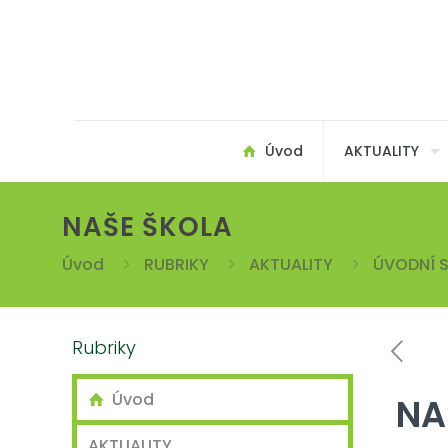
Úvod
AKTUALITY
NAŠE ŠKOLA
Úvod
RUBRIKY
AKTUALITY
ÚVODNÍ S
Rubriky
Úvod
NA
AKTUALITY