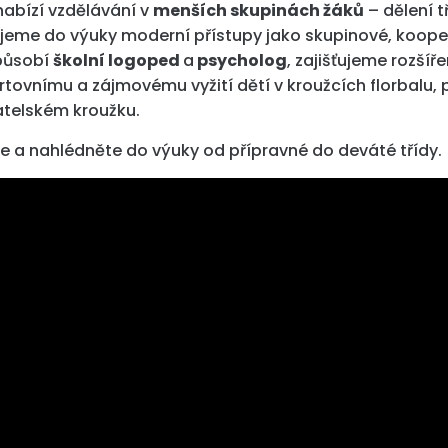
nabízí vzdělávání v
menších skupinách žáků
– dělení t
jeme do výuky moderní přístupy jako skupinové, kooper
působí
školní logoped
a
psycholog
, zajišťujeme rozš
rtovnímu a zájmovému vyžití dětí v kroužcích florbalu,
telském kroužku.
e a nahlédněte do výuky od přípravné do deváté třídy.