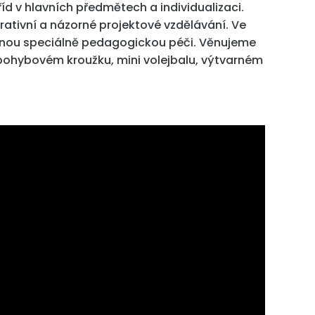
říd v hlavních předmětech a individualizaci.
ativní a názorné projektové vzdělávání. Ve
ířenou speciálně pedagogickou péči. Věnujeme
 pohybovém kroužku, mini volejbalu, výtvarném