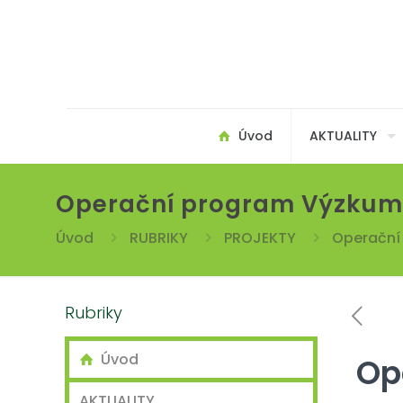
Úvod
AKTUALITY
Operační program Výzkum,
Úvod
RUBRIKY
PROJEKTY
Operační
Rubriky
Úvod
Op
AKTUALITY