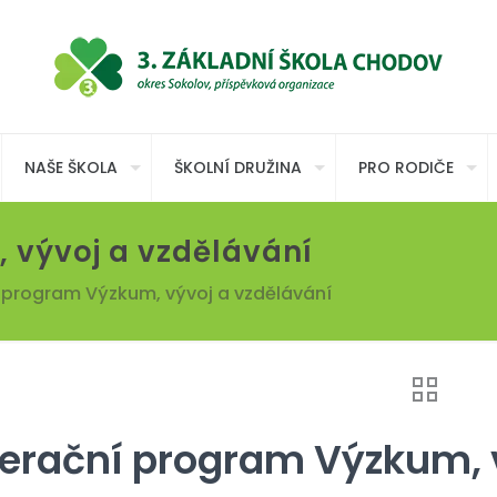
NAŠE ŠKOLA
ŠKOLNÍ DRUŽINA
PRO RODIČE
 vývoj a vzdělávání
 program Výzkum, vývoj a vzdělávání
erační program Výzkum, v