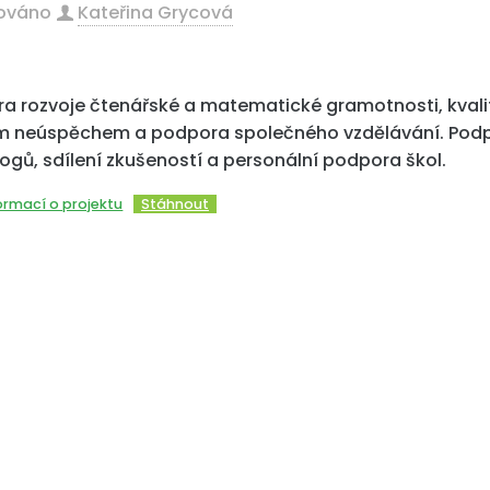
kováno
Kateřina Grycová
a rozvoje čtenářské a matematické gramotnosti, kvalit
m neúspěchem a podpora společného vzdělávání. Podp
gů, sdílení zkušeností a personální podpora škol.
ormací o projektu
Stáhnout