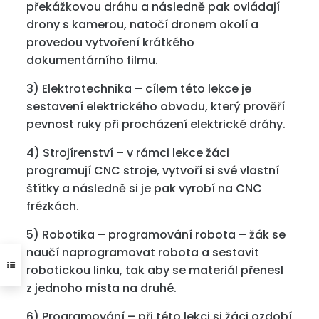
překážkovou dráhu a následně pak ovládají
drony s kamerou, natočí dronem okolí a
provedou vytvoření krátkého
dokumentárního filmu.
3) Elektrotechnika – cílem této lekce je
sestavení elektrického obvodu, který prověří
pevnost ruky při procházení elektrické dráhy.
4) Strojírenství – v rámci lekce žáci
programují CNC stroje, vytvoří si své vlastní
štítky a následně si je pak vyrobí na CNC
frézkách.
5) Robotika – programování robota – žák se
naučí naprogramovat robota a sestavit
robotickou linku, tak aby se materiál přenesl
z jednoho místa na druhé.
6) Programování – při této lekci si žáci ozdobí