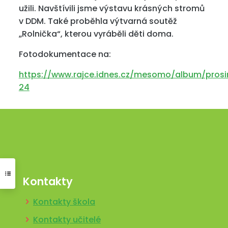
užili. Navštívili jsme výstavu krásných stromů
v DDM. Také proběhla výtvarná soutěž
„Rolnička“, kterou vyráběli děti doma.
Fotodokumentace na:
https://www.rajce.idnes.cz/mesomo/album/prosi
24
Kontakty
Kontakty škola
Kontakty učitelé