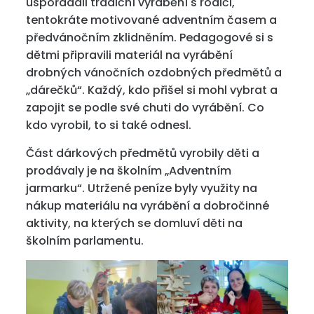
uspořádali tradiční vyrábění s rodiči,
tentokráte motivované adventním časem a
předvánočním zklidněním. Pedagogové si s
dětmi připravili materiál na vyrábění
drobných vánočních ozdobných předmětů a
„dárečků“. Každý, kdo přišel si mohl vybrat a
zapojit se podle své chuti do vyrábění. Co
kdo vyrobil, to si také odnesl.
Část dárkových předmětů vyrobily děti a
prodávaly je na školním „Adventním
jarmarku“. Utržené peníze byly využity na
nákup materiálu na vyrábění a dobročinné
aktivity, na kterých se domluví děti na
školním parlamentu.