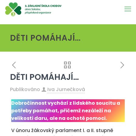
DĚTI POMÁHAJÍ…
DĚTI POMÁHAJÍ…
Publikováno
Iva Jurnečková
Dobročinnost vychází z lidského soucitu a
potřeby pomáhat, přičemž nezáleží na
velikosti daru, ale na ochotě pomoci.
V únoru žákovský parlament I. a II. stupně