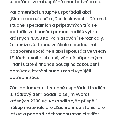
uspořádal velmi úspěšné charitativní akce.
Parlamenťáci I. stupně uspořádali akci
„Sladké pokušení“ a „Den laskavosti“. Dětem I.
stupně, speciálních a přípravných tříd se
podařilo za finanční pomoci rodičů vybrat
krásných 4.350 Kč. Po hlasování se rozhodly,
že peníze zůstanou ve škole a budou jimi
podpořeni sociálně slabší spolužáci ve všech
třídách prvního stupně, včetně přípravných.
Třídní učitelé finance použijí na zakoupení
pomůcek, které si budou moci vypůjčit
potřební žáci.
Žáci parlamentu II. stupně uspořádali tradiční
„Lízátkový den“ podařilo se jim vybrat
krásných 2200 Kč. Rozhodli se, že přispějí
nákup materiálu pro „Záchrannou stanici pro
ježky“ a podpoří Záchrannou stanici zvířat