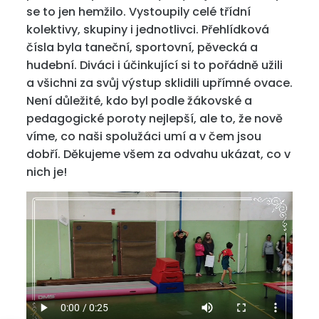
se to jen hemžilo. Vystoupily celé třídní
kolektivy, skupiny i jednotlivci. Přehlídková
čísla byla taneční, sportovní, pěvecká a
hudební. Diváci i účinkující si to pořádně užili
a všichni za svůj výstup sklidili upřímné ovace.
Není důležité, kdo byl podle žákovské a
pedagogické poroty nejlepší, ale to, že nově
víme, co naši spolužáci umí a v čem jsou
dobří. Děkujeme všem za odvahu ukázat, co v
nich je!