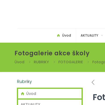
Úvod
AKTUALITY
Fotogalerie akce školy
Úvod
RUBRIKY
FOTOGALERIE
Fotoga
Rubriky
Úvod
Fo
AKTUALITY