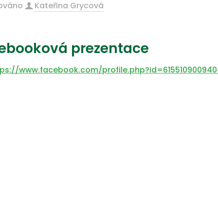
kováno
Kateřina Grycová
ebooková prezentace
tps://www.facebook.com/profile.php?id=61551090094