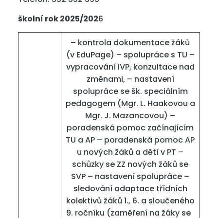
školní rok 2025/202
6
– kontrola dokumentace žáků
(v EduPage) – spolupráce s TU –
vypracování IVP, konzultace nad
změnami, – nastavení
spolupráce se šk. speciálním
pedagogem (Mgr. L. Haakovou a
Mgr. J. Mazancovou) –
poradenská pomoc začínajícím
TU a AP – poradenská pomoc AP
u nových žáků a dětí v PT –
schůzky se ZZ nových žáků se
SVP – nastavení spolupráce –
sledování adaptace třídních
kolektivů žáků 1., 6. a sloučeného
9. ročníku (zaměření na žáky se