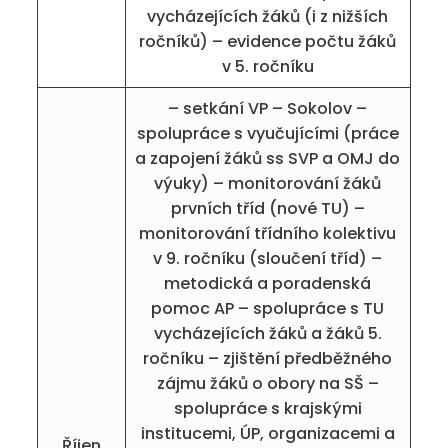
vycházejících žáků (i z nižších
ročníků) – evidence počtu žáků
v 5. ročníku
– setkání VP – Sokolov –
spolupráce s vyučujícími (práce
a zapojení žáků ss SVP a OMJ do
výuky) – monitorování žáků
prvních tříd (nové TU) –
monitorování třídního kolektivu
v 9. ročníku (sloučení tříd) –
metodická a poradenská
pomoc AP – spolupráce s TU
vycházejících žáků a žáků 5.
ročníku – zjištění předběžného
zájmu žáků o obory na SŠ –
spolupráce s krajskými
institucemi, ÚP, organizacemi a
Říjen