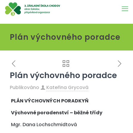
Plán výchovného poradce
Plán výchovného poradce
Publikováno
Kateřina Grycová
PLÁN VÝCHOVNÝCH PORADKYŇ
Výchovné poradenství – běžné třídy
Mgr. Dana Lochschmidtová