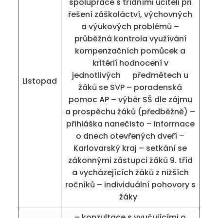
spolupráce s třídními učiteli při
řešení záškoláctví, výchovných
a výukových problémů –
průběžná kontrola využívání
kompenzačních pomůcek a
kritérií hodnocení v
jednotlivých předmětech u
Listopad
žáků se SVP – poradenská
pomoc AP – výběr SŠ dle zájmu
a prospěchu žáků (předběžně) –
přihláška nanečisto – informace
o dnech otevřených dveří –
Karlovarský kraj – setkání se
zákonnými zástupci žáků 9. tříd
a vycházejících žáků z nižších
ročníků – individuální pohovory s
žáky
– konzultace s vyučujícími o