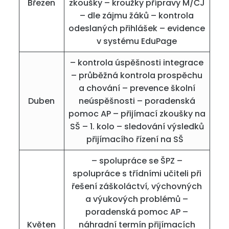
Březen
zkoušky – kroužky přípravy M/ČJ
– dle zájmu žáků – kontrola
odeslaných přihlášek – evidence
v systému EduPage
– kontrola úspěšnosti integrace
– průběžná kontrola prospěchu
a chování – prevence školní
Duben
neúspěšnosti – poradenská
pomoc AP – přijímací zkoušky na
SŠ – 1. kolo – sledování výsledků
přijímacího řízení na SŠ
– spolupráce se ŠPZ –
spolupráce s třídními učiteli při
řešení záškoláctví, výchovných
a výukových problémů –
poradenská pomoc AP –
Květen
náhradní termín přijímacích