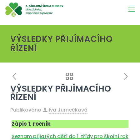
VÝSLEDKY PŘIJÍMACÍHO
ŘÍZENÍ
VÝSLEDKY PŘIJÍMACÍHO
ŘÍZENÍ
Publikováno
Iva Jurnečková
Zápis 1. ročník
Seznam přijatých dětí do 1. třídy pro školní rok